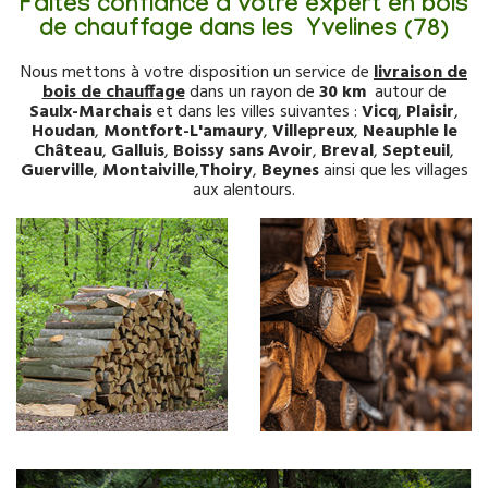
Faites confiance à votre expert en bois
de chauffage dans les Yvelines (78)
Nous mettons à votre disposition un service de
livraison de
bois de chauffage
dans un rayon de
30 km
autour de
Saulx-Marchais
et dans les villes suivantes :
Vicq
,
Plaisir
,
Houdan
,
Montfort-L'amaury
,
Villepreux
,
Neauphle le
Château
,
Galluis
,
Boissy sans Avoir
,
Breval
,
Septeuil
,
Guerville
,
Montaiville
,
Thoiry
,
Beynes
ainsi que les villages
aux alentours.