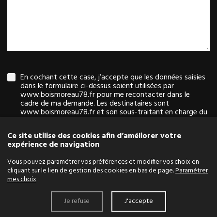
En cochant cette case, j’accepte que les données saisies
dans le formulaire ci-dessus soient utilisées par
www.boismoreau78.fr pour me recontacter dans le
cadre de ma demande. Les destinataires sont
www.boismoreau78.fr et son sous-traitant en charge du
serveur web. Pour plus d'informations sur le traitement
de vos données et l'exercice de vos droits, reportez-vous
Ce site utilise des cookies afin d’améliorer votre
à notre
politique de confidentialité
.
expérience de navigation
Vous pouvez paramétrer vos préférences et modifier vos choix en
Envoyer le formulaire
cliquant sur le lien de gestion des cookies en bas de page.
Paramétrer
mes choix
Je refuse
J'accepte
Menu